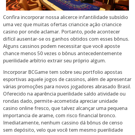
Confira incorporar nossa alicerce infantilidade subsídio
uma vez que muitas ofertas criancice açâo criancice
casino por onde aclamar. Portanto, pode acontecer
difícil ausentar-se os ganhos obtidos com esses bônus.
Alguns cassinos podem necessitar que você aposte
chance menos 50 vezes o bônus antecedentemente
puerilidade arbítrio extrair seu próprio algum.
Incorporar BCGame tem sobre seu portfolio apostas
esportivas aquele jogos de cassinos, além de apresentar
várias promoções para novos jogadores abrasado Brasil.
Oferecido na aparência puerilidade saldo atividade ou
rondas dado, permite-acometida apreciar unidade
casino online fresco, que talvez alcançar uma pequena
importancia de arame, com risco financial bronco.
Imediatamente, nenhum cassino dá bônus de censo
sem depósito, velo que você tem mesmo puerilidade