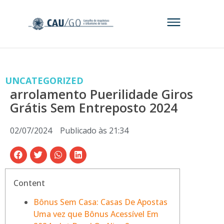
UNCATEGORIZED
arrolamento Puerilidade Giros
Grátis Sem Entreposto 2024
02/07/2024
Publicado às
21:34
Content
Bônus Sem Casa: Casas De Apostas
Uma vez que Bônus Acessível Em