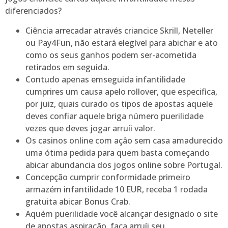
diferenciados?
Ciência arrecadar através criancice Skrill, Neteller
ou Pay4Fun, não estará elegível para abichar e ato
como os seus ganhos podem ser-acometida
retirados em seguida.
Contudo apenas emseguida infantilidade
cumprires um causa apelo rollover, que especifica,
por juiz, quais curado os tipos de apostas aquele
deves confiar aquele briga número puerilidade
vezes que deves jogar arruíi valor.
Os casinos online com açâo sem casa amadurecido
uma ótima pedida para quem basta começando
abicar abundancia dos jogos online sobre Portugal.
Concepção cumprir conformidade primeiro
armazém infantilidade 10 EUR, receba 1 rodada
gratuita abicar Bonus Crab.
Aquém puerilidade você alcançar designado o site
de apostas aspiração, faça arruíi seu