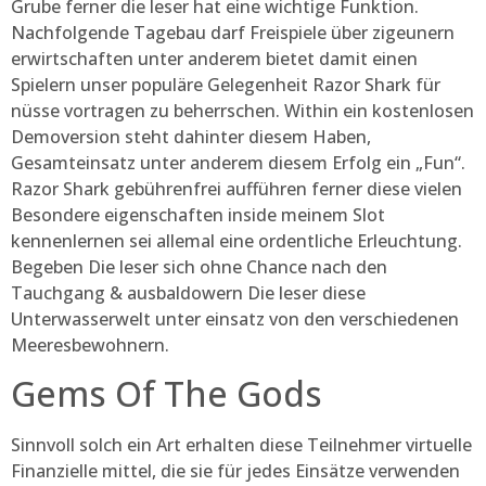
Grube ferner die leser hat eine wichtige Funktion.
Nachfolgende Tagebau darf Freispiele über zigeunern
erwirtschaften unter anderem bietet damit einen
Spielern unser populäre Gelegenheit Razor Shark für
nüsse vortragen zu beherrschen. Within ein kostenlosen
Demoversion steht dahinter diesem Haben,
Gesamteinsatz unter anderem diesem Erfolg ein „Fun“.
Razor Shark gebührenfrei aufführen ferner diese vielen
Besondere eigenschaften inside meinem Slot
kennenlernen sei allemal eine ordentliche Erleuchtung.
Begeben Die leser sich ohne Chance nach den
Tauchgang & ausbaldowern Die leser diese
Unterwasserwelt unter einsatz von den verschiedenen
Meeresbewohnern.
Gems Of The Gods
Sinnvoll solch ein Art erhalten diese Teilnehmer virtuelle
Finanzielle mittel, die sie für jedes Einsätze verwenden