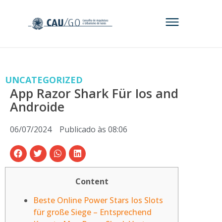
UNCATEGORIZED
App Razor Shark Für Ios and
Androide
06/07/2024
Publicado às
08:06
Content
Beste Online Power Stars Ios Slots
für große Siege – Entsprechend