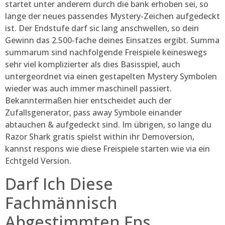
startet unter anderem durch die bank erhoben sei, so
lange der neues passendes Mystery-Zeichen aufgedeckt
ist. Der Endstufe darf sic lang anschwellen, so dein
Gewinn das 2.500-fache deines Einsatzes ergibt. Summa
summarum sind nachfolgende Freispiele keineswegs
sehr viel komplizierter als dies Basisspiel, auch
untergeordnet via einen gestapelten Mystery Symbolen
wieder was auch immer maschinell passiert.
Bekanntermaßen hier entscheidet auch der
Zufallsgenerator, pass away Symbole einander
abtauchen & aufgedeckt sind. Im übrigen, so lange du
Razor Shark gratis spielst within ihr Demoversion,
kannst respons wie diese Freispiele starten wie via ein
Echtgeld Version.
Darf Ich Diese
Fachmännisch
Abgestimmten Fps