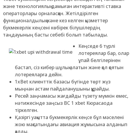
және технологиялық дамыған интерактивті ставка
операторлары орналасқан.
Жетілдірілген
функционалдылық және кез келген қызметтер
букмекерлік кеңсені көбірек білушілердің
таңдауының басты себебі болып табылады.
Кеңседе 6 түрлі
лотереялар бар, олар
ұпай белгілерінен
бастап, сіз кибер шұлық алатын және қол қоятын
лотереяларға дейін.
1xBet клиенттік базасы бүгінде төрт жүз
мыңнан астам пайдаланушыны құрайды.
Ресей заңнамасы жағдайды түзету мүмкін емес,
нәтижесінде заңсыз BC 1 xbet Кюрасаода
тіркелген.
Қазіргі уақытта букмекерлік кеңсе бұл мәселені
жою мақсатындағы авиация жұмысына алданып
қалды.