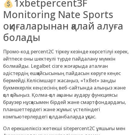
1xbetpercent3F
Monitoring Nate Sports
оқиғаларынан қалай алуға
болады
Промо-код percent2C тіркеу кезінде көрсетілуі керек,
әйтпесе оны шектеулі түрде пайдалану мүмкін
болмайды. Legalbet сізге жоғарыда аталған
әдістердің ешқайсысының пайдасын көруге кеңес
бермейді.Келісімшарт жасаңыз, «1xBet» заңды
букмекерлік кеңсесінің веб-сайтында алыңыз және
қол қойыңыз. Қолма-қол ақшаны аудару функциясы
браузер нұсқасымен бірдей және смартфондардағы,
планшеттердегі және жұмыс үстеліндегі
компьютерлердегі қолданбаларда ұқсас.
Ол ерекшеліксіз жетекші sitepercent2C ұяшығы мен