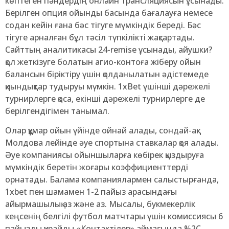
көптеген пәндердің онлайн трансляциясын ұсынады.
Берілген опция ойынды басында бағалауға немесе
содан кейін ғана бәс тігуге мүмкіндік береді. Бәс
тігуге арналған бұл тәсіл түпкілікті жақсартады.
Сайттың аналитикасы 24-remise ұсынады, айушки?
қол жеткізуге болатын агио-контоға жіберу ойын
балансын біріктіру үшін қолданылатын әдістемеде
қиындықтар тудыруы мүмкін. 1xBet үшінші дәрежелі
турнирлерге қоса, екінші дәрежелі турнирлерге де
берілгендігімен танымал.
Олар құмар ойын үйінде ойнай алады, сондай-ақ
Молдова лейінде әуе спортына ставкалар қоя алады.
Әуе компаниясы ойыншыларға көбірек қыздыруға
мүмкіндік беретін жоғары коэффициенттерді
орнатады. Балама компаниялармен салыстырғанда,
1xbet пен шамамен 1-2 пайыз арасындағы
айырмашылық аз және аз. Мысалы, букмекерлік
кеңсенің белгілі футбол матчтары үшін комиссиясы 6
пайызды құрайды.«Контактілер» аймағында %2C