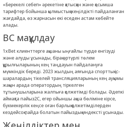
«Берекелі себеп» әрекетіне қатысқан және қосымша
тарифтер бойынша қылмыстық жеңілдікті пайдаланған
жағдайда, өз жарнасын екі еседен астам көбейте
алады.
BC мақұлдау
1xBet клиенттерге ақшаны ыңғайлы түрде енгізуді
және алуды ұсынады, бірақ әртүрлі төлем
құрылғыларының кең таңдауын пайдалануға
мүмкіндік береді. 2023 жылдың аяғында спорттық іс-
шаралардың тікелей трансляцияларының кең ауқымы
жақын арада оператордың тіркелген
тұтынушыларына жалпыға қолжетімді болады. Әдепкі
аймақта пайыз2С, егер ойыншы ақша бөліміне кірсе,
букмекерлік кеңсе оған барлық қолжетімділерден
кездейсоқ пайда болатын пайыздық индексті ұсынады.
Жеңілдіктер мен