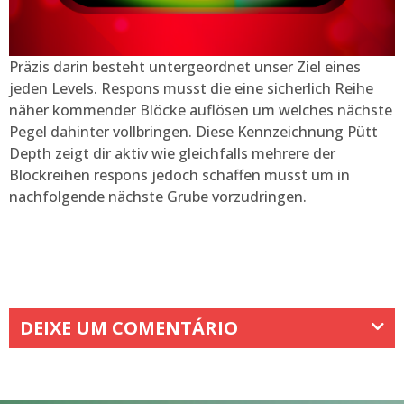
Präzis darin besteht untergeordnet unser Ziel eines
jeden Levels. Respons musst die eine sicherlich Reihe
näher kommender Blöcke auflösen um welches nächste
Pegel dahinter vollbringen. Diese Kennzeichnung Pütt
Depth zeigt dir aktiv wie gleichfalls mehrere der
Blockreihen respons jedoch schaffen musst um in
nachfolgende nächste Grube vorzudringen.
DEIXE UM COMENTÁRIO