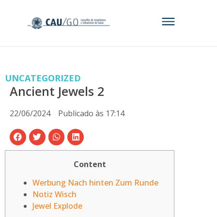
UNCATEGORIZED
Ancient Jewels 2
22/06/2024
Publicado às
17:14
Content
Werbung Nach hinten Zum Runde
Notiz Wisch
Jewel Explode