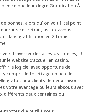
ien ce que leur degré Gratification À
e bonnes, alors qu’ on voit í tel point
ndroits cet retrait, assurez-vous
ût dans gratification en 20 mois.
ime.
rs traverser des ailles « virtuelles, , !
ur le website d’accueil en casino.
frir le logiciel avec opportune de
y compris le toilettage un peu, le
le gratuit aux clients de deux raisons,
’après votre avantage ou leurs absous avec
ux différents deux centaines ou
e-mottes d’le outil à sous