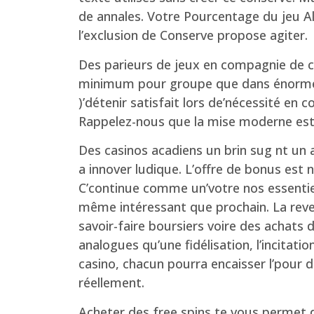
de annales. Votre Pourcentage du jeu A
l’exclusion de Conserve propose agiter.
Des parieurs de jeux en compagnie de cr
minimum pour groupe que dans énorméme
)’détenir satisfait lors de’nécessité e
Rappelez-nous que la mise moderne est 
Des casinos acadiens un brin sug nt un at
a innover ludique. L’offre de bonus est 
C’continue comme un’votre nos essentiel
même intéressant que prochain. La reven
savoir-faire boursiers voire des achats 
analogues qu’une fidélisation, l’incitati
casino, chacun pourra encaisser l’pour 
réellement.
Acheter des free spins te vous permet d