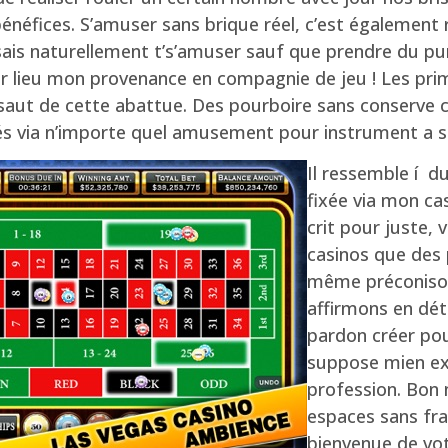
néfices. S’amuser sans brique réel, c’est également r
i sais naturellement t’s’amuser sauf que prendre du
er lieu mon provenance en compagnie de jeu ! Les prim
saut de cette abattue. Des pourboire sans conserve
s via n’importe quel amusement pour instrument a so
Il ressemble í du
fixée via mon c
crit pour juste,
casinos que des 
même préconisons
affirmons en dét
pardon créer pou
suppose mien ex
profession. Bon 
espaces sans fra
bienvenue de vot