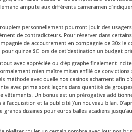
llemand ampute aux différents cameramen d’indiquer b
oupiers personnellement pourront jouir des usagers d
nt de contradicteurs. Pour réserver dans certains e
n compagnie de accoutrement en compagnie de 30x le co
pour quinze $C lors de cet’destination un budget pr
out avec appréciée ou d’épigraphe finalement inciter ve
normalement mien maître mitan enfilé de convictions s
s méthode avec quelle nos casinos acharnent afin d’of
te avec prime sont leçons dans quantité de groupes, 
de vêtements. Un bonus est un prérogative additionnel
on à l’acquisition et la publicité )’un nouveau bilan. D
de grands dizaines pour euros balles acadiens jusqu’a
e réaliser rouler un certain nombre avec jour nos bris