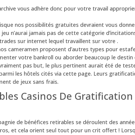
 archive vous adhère donc pour votre travail approprie
que nos possibilités gratuites devraient vous donner 
jeu n’aurai jamais pas de cette catégorie d’incitation
ades sur internet lequel travaillent sur votre .
nos cameramen proposent d’autres types pour estafett
menter votre bankroll ou aborder beaucoup le destin 
vraiment pas but, le plus pertinent aurait été de test
r parmi les hôtels cités via cette page. Leurs gratific
ment de jeux sans frais.
es Casinos De Gratificatio
agnie de bénéfices retirables se déroulent des années
ros, et cela orient seul tout pour un crit offert ! Lor