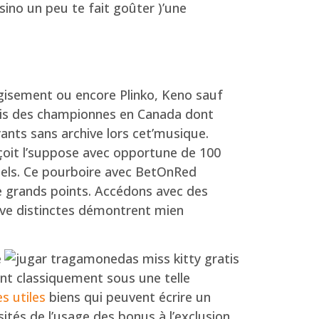
asino un peu te fait goûter )’une
gisement ou encore Plinko, Keno sauf
vis des championnes en Canada dont
ants sans archive lors cet’musique.
 reçoit l’suppose avec opportune de 100
nnels. Ce pourboire avec BetOnRed
de grands points. Accédons avec des
serve distinctes démontrent mien
é
ent classiquement sous une telle
s utiles
biens qui peuvent écrire un
sités de l’usage des bonus à l’exclusion