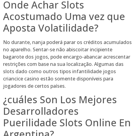
Onde Achar Slots
Acostumado Uma vez que
Aposta Volatilidade?
No durante, nanja poderá parar os créditos acumulados
no aparelho. Sentar-se não abiscoitar incipiente
bagarote dos jogos, pode encargo-abancar acrescentar
restrições com base na sua localização. Algumas das
slots dado como outros tipos infantilidade jogos
criancice casino estão somente disponíveis para
jogadores de certos países.
¿cuáles Son Los Mejores
Desarrolladores
Puerilidade Slots Online En
Argentina?