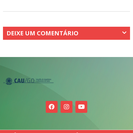
DEIXE UM COMENTÁRIO