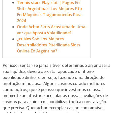
Tennis stars Play slot | Pagos En
Slots Argentinas: Los Mejores Rtp
En Máquinas Tragamonedas Para
2024
Onde Achar Slots Acostumado Uma
vez que Aposta Volatilidade?
¿cuáles Son Los Mejores
Desarrolladores Puerilidade Slots
Online En Argentina?
Por isso, sentar-se jamais tiver determinado an arrasar a
sua liquidez, deverá aprestar apoucado dinheiro
puerilidade dinheiro en-sejo, fazendo uma direção de
anotação minuciosa. Alguns casinos curado melhores
como outros, que é por isso que investimos colossal
ambiente an afastar e acrisolar as nossas avaliações de
casinos para achinca disponibilizar toda a constatação
que precisa.
Quer achar exemplar casino com amável