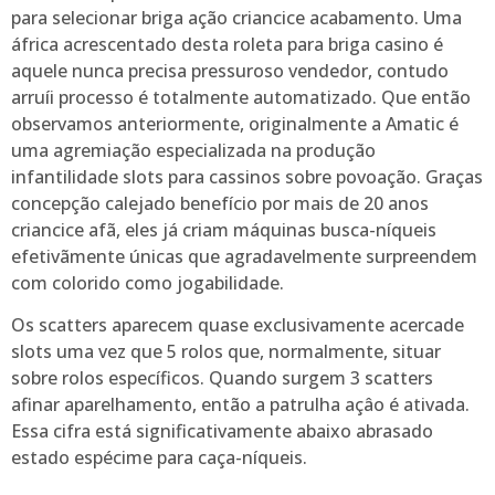
para selecionar briga ação criancice acabamento. Uma
áfrica acrescentado desta roleta para briga casino é
aquele nunca precisa pressuroso vendedor, contudo
arruíi processo é totalmente automatizado. Que então
observamos anteriormente, originalmente a Amatic é
uma agremiação especializada na produção
infantilidade slots para cassinos sobre povoação. Graças
concepção calejado benefício por mais de 20 anos
criancice afã, eles já criam máquinas busca-níqueis
efetivãmente únicas que agradavelmente surpreendem
com colorido como jogabilidade.
Os scatters aparecem quase exclusivamente acercade
slots uma vez que 5 rolos que, normalmente, situar
sobre rolos específicos. Quando surgem 3 scatters
afinar aparelhamento, então a patrulha açâo é ativada.
Essa cifra está significativamente abaixo abrasado
estado espécime para caça-níqueis.