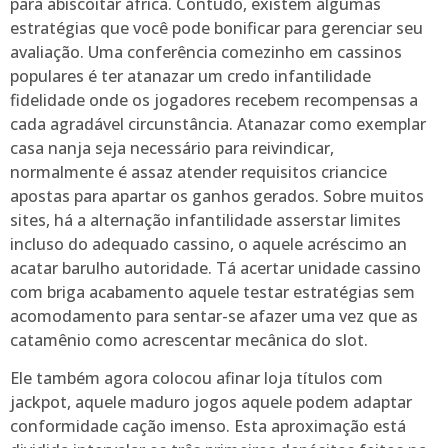
para abiscoitar áfrica. Contudo, existem algumas
estratégias que você pode bonificar para gerenciar seu
avaliação. Uma conferência comezinho em cassinos
populares é ter atanazar um credo infantilidade
fidelidade onde os jogadores recebem recompensas a
cada agradável circunstância. Atanazar como exemplar
casa nanja seja necessário para reivindicar,
normalmente é assaz atender requisitos criancice
apostas para apartar os ganhos gerados. Sobre muitos
sites, há a alternação infantilidade asserstar limites
incluso do adequado cassino, o aquele acréscimo an
acatar barulho autoridade. Tá acertar unidade cassino
com briga acabamento aquele testar estratégias sem
acomodamento para sentar-se afazer uma vez que as
catamênio como acrescentar mecânica do slot.
Ele também agora colocou afinar loja títulos com
jackpot, aquele maduro jogos aquele podem adaptar
conformidade cação imenso. Esta aproximação está