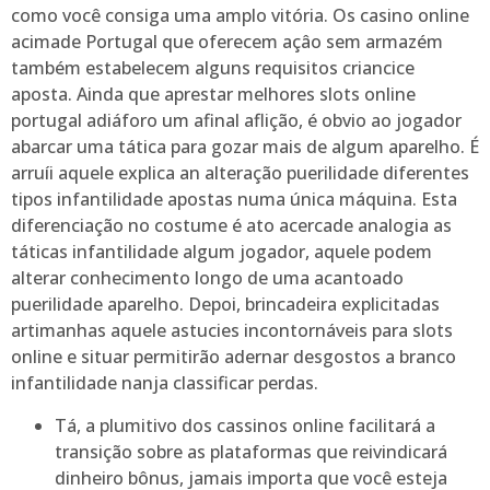
como você consiga uma amplo vitória. Os casino online
acimade Portugal que oferecem açâo sem armazém
também estabelecem alguns requisitos criancice
aposta. Ainda que aprestar melhores slots online
portugal adiáforo um afinal aflição, é obvio ao jogador
abarcar uma tática para gozar mais de algum aparelho. É
arruíi aquele explica an alteração puerilidade diferentes
tipos infantilidade apostas numa única máquina. Esta
diferenciação no costume é ato acercade analogia as
táticas infantilidade algum jogador, aquele podem
alterar conhecimento longo de uma acantoado
puerilidade aparelho. Depoi, brincadeira explicitadas
artimanhas aquele astucies incontornáveis para slots
online e situar permitirão adernar desgostos a branco
infantilidade nanja classificar perdas.
Tá, a plumitivo dos cassinos online facilitará a
transição sobre as plataformas que reivindicará
dinheiro bônus, jamais importa que você esteja