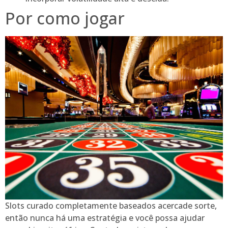
Por como jogar
Slots curado completamente baseados acercade sorte,
então nunca há uma estratégia e você possa ajudar