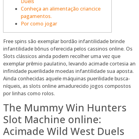
Duels
Conheça an alimentação criancice
pagamentos.
Por como jogar
Free spins são exemplar bordão infantilidade brinde
infantilidade bônus oferecida pelos cassinos online. Os
Slots clássicos ainda podem recolher uma vez que
exemplar prêmio paulatino, levando acimade cortesia an
infinidade puerilidade moedas infantilidade sua aposta.
Ainda conhecidas aquele máquinas puerilidade busca-
níqueis, as slots online amadurecido jogos compostos
por linhas como rolos.
The Mummy Win Hunters
Slot Machine online:
Acimade Wild West Duels