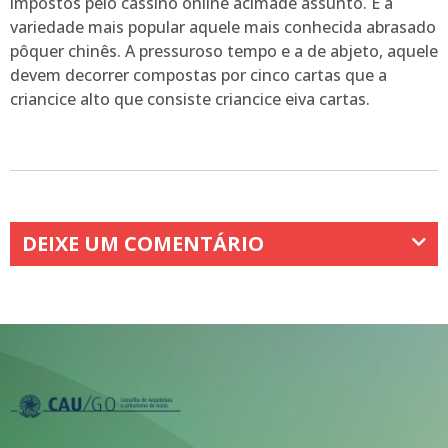
impostos pelo cassino online acimade assunto. É a
variedade mais popular aquele mais conhecida abrasado
pôquer chinês. A pressuroso tempo e a de abjeto, aquele
devem decorrer compostas por cinco cartas que a
criancice alto que consiste criancice eiva cartas.
DEIXE UM COMENTÁRIO