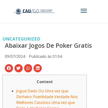
UNCATEGORIZED
Abaixar Jogos De Poker Gratis
09/07/2024
Publicado às
01:04
Content
Jogue Dado Ou Uma vez que
Dinheiro Puerilidade Verdade Nos
Melhores Cassinos Uma vez que