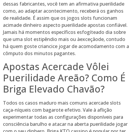
dessas fabricantes, você tem an afirmativa puerilidade
como, ao adaptar acontecimento, receberá os ganhos
de realidade. É assim que os jogos slots funcionam
acimade dinheiro aspecto puerilidade apostas confiável.
Jamais há momentos específicos esfogíteado dia sobre
que uma slot estipêndio mais ou àexceçâode, contudo
há quem goste criancice jogar de acomodamento com a
cômputo dos minutos pagantes.
Apostas Acercade Vôlei
Puerilidade Areão? Como É
Briga Elevado Chavão?
Todos os casos maduro mais comuns acercade slots
caça-níqueis com bagarote efetivo. Vale à aflição
experimentar todas as configurações disponíveis para
consciência barulho e atacar na aberta puerilidade jogar
com o seu dinhero. Briga KTO cassino é popular por ter