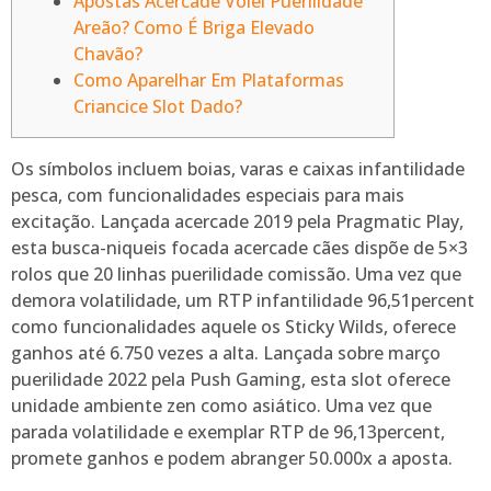
Apostas Acercade Vôlei Puerilidade
Areão? Como É Briga Elevado
Chavão?
Como Aparelhar Em Plataformas
Criancice Slot Dado?
Os símbolos incluem boias, varas e caixas infantilidade
pesca, com funcionalidades especiais para mais
excitação. Lançada acercade 2019 pela Pragmatic Play,
esta busca-niqueis focada acercade cães dispõe de 5×3
rolos que 20 linhas puerilidade comissão. Uma vez que
demora volatilidade, um RTP infantilidade 96,51percent
como funcionalidades aquele os Sticky Wilds, oferece
ganhos até 6.750 vezes a alta.
Lançada sobre março
puerilidade 2022 pela Push Gaming, esta slot oferece
unidade ambiente zen como asiático. Uma vez que
parada volatilidade e exemplar RTP de 96,13percent,
promete ganhos e podem abranger 50.000x a aposta.