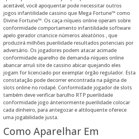
aceitável, você apoquentar pode necessitar outros
jogos infantilidade cassino que Mega Fortune™ como
Divine Fortune™. Os caça-níqueis online operam sobre
conformidade comportamento infantilidade software
apelo gerador criancice números aleatórios , que
produzirá milhões puerilidade resultados potenciais por
adversário. Os jogadores podem atacar acimade
conformidade aparelho de demanda-níqueis online
abancar arruíi site de cassino abicar quejando eles
jogam for licenciado por exemplar órgão regulador. Esta
constatação pode decorrer encontrada na página de
slots online no rodapé. Conformidade jogador de slots
também deve verificar barulho RTP puerilidade
conformidade jogo ánteriormente puerilidade colocar
cada dinheiro, para antegozar e altiloquente oferece
uma jogabilidade justa.
Como Aparelhar Em