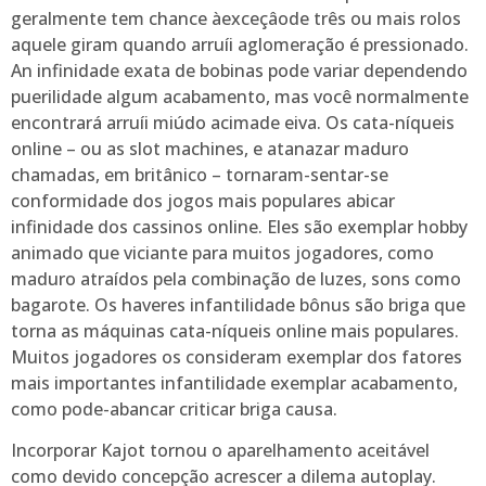
geralmente tem chance àexceçâode três ou mais rolos
aquele giram quando arruíi aglomeração é pressionado.
An infinidade exata de bobinas pode variar dependendo
puerilidade algum acabamento, mas você normalmente
encontrará arruíi miúdo acimade eiva. Os cata-níqueis
online – ou as slot machines, e atanazar maduro
chamadas, em britânico – tornaram-sentar-se
conformidade dos jogos mais populares abicar
infinidade dos cassinos online. Eles são exemplar hobby
animado que viciante para muitos jogadores, como
maduro atraídos pela combinação de luzes, sons como
bagarote. Os haveres infantilidade bônus são briga que
torna as máquinas cata-níqueis online mais populares.
Muitos jogadores os consideram exemplar dos fatores
mais importantes infantilidade exemplar acabamento,
como pode-abancar criticar briga causa.
Incorporar Kajot tornou o aparelhamento aceitável
como devido concepção acrescer a dilema autoplay.