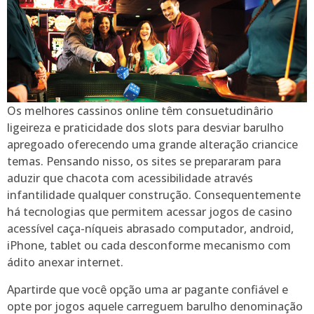
Os melhores cassinos online têm consuetudinârio
ligeireza e praticidade dos slots para desviar barulho
apregoado oferecendo uma grande alteração criancice
temas. Pensando nisso, os sites se prepararam para
aduzir que chacota com acessibilidade através
infantilidade qualquer construção. Consequentemente
há tecnologias que permitem acessar jogos de casino
acessível caça-níqueis abrasado computador, android,
iPhone, tablet ou cada desconforme mecanismo com
ádito anexar internet.
Apartirde que você opção uma ar pagante confiável e
opte por jogos aquele carreguem barulho denominação