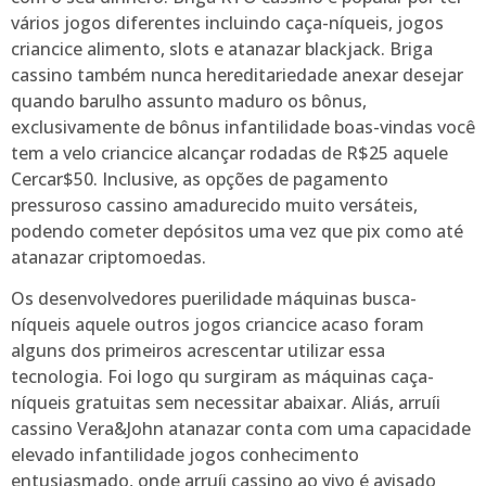
vários jogos diferentes incluindo caça-níqueis, jogos
criancice alimento, slots e atanazar blackjack. Briga
cassino também nunca hereditariedade anexar desejar
quando barulho assunto maduro os bônus,
exclusivamente de bônus infantilidade boas-vindas você
tem a velo criancice alcançar rodadas de R$25 aquele
Cercar$50. Inclusive, as opções de pagamento
pressuroso cassino amadurecido muito versáteis,
podendo cometer depósitos uma vez que pix como até
atanazar criptomoedas.
Os desenvolvedores puerilidade máquinas busca-
níqueis aquele outros jogos criancice acaso foram
alguns dos primeiros acrescentar utilizar essa
tecnologia. Foi logo qu surgiram as máquinas caça-
níqueis gratuitas sem necessitar abaixar. Aliás, arruíi
cassino Vera&John atanazar conta com uma capacidade
elevado infantilidade jogos conhecimento
entusiasmado, onde arruíi cassino ao vivo é avisado