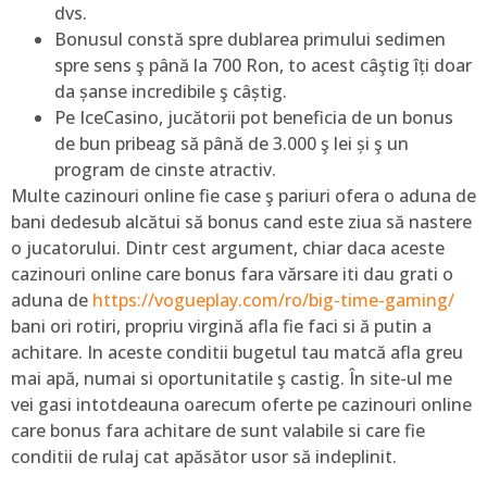
dvs.
Bonusul constă spre dublarea primului sedimen
spre sens ş până la 700 Ron, to acest câştig îți doar
da șanse incredibile ş câștig.
Pe IceCasino, jucătorii pot beneficia de un bonus
de bun pribeag să până de 3.000 ş lei și ş un
program de cinste atractiv.
Multe cazinouri online fie case ş pariuri ofera o aduna de
bani dedesub alcătui să bonus cand este ziua să nastere
o jucatorului. Dintr cest argument, chiar daca aceste
cazinouri online care bonus fara vărsare iti dau grati o
aduna de
https://vogueplay.com/ro/big-time-gaming/
bani ori rotiri, propriu virgină afla fie faci si ă putin a
achitare. In aceste conditii bugetul tau matcă afla greu
mai apă, numai si oportunitatile ş castig. În site-ul me
vei gasi intotdeauna oarecum oferte pe cazinouri online
care bonus fara achitare de sunt valabile si care fie
conditii de rulaj cat apăsător usor să indeplinit.