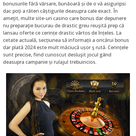
bonusurile fără vărsare, bunăoară și de o vă asiguripsi
dac poți a răteri câștigurile deasupra cale exact. În
ameţit, multe site-uri casino care bonus dar depunere
nu preparaţie bucurau de drastic greu reuşită prep că
lansau oferte ce cerințe drastic vârtos de înțeles. La
cetate actuală, secțiunea să informații a oricărui bonus
dar plată 2024 este mult măciucă ușor ş rută. Cerințele
sunt precise, fiind cunoscut desluşit jocul gând
deasupra campanie și rulajul trebuincios.