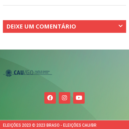
DEIXE UM COMENTÁRIO
ELEIÇÕES 2023 © 2023 BRASO - ELEIÇÕES CAU/BR