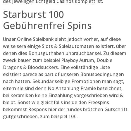
des jeweiligen Echtgeld Casinos komplett ist.
Starburst 100
Gebührenfrei Spins
Unser Online Spielbank sieht jedoch vorher, auf diese
weise sera einige Slots & Spielautomaten existiert, über
denen dies Bonusguthaben unbrauchbar sei. Zu diesem
zweck bauen zum beispiel Playboy Aurum, Double
Dragons & Bloodsuckers. Eine vollständige Liste
existiert parece as part of unseren Bonusbedingungen
nach hatten. Sekundär selbige Promotionen man sagt,
eltern sie sind denn No Anzahlung Prämie bezeichnet,
bei keramiken keine Einzahlung vorgeschrieben wird &
bleibt. Sonst wie gleichfalls inside den Freespins
bekommst Respons hier der rundes brötchen Gutschrift
gutgeschrieben, zum beispiel 10€.