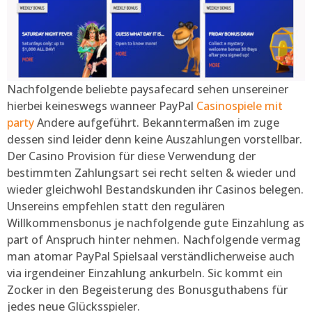
Nachfolgende beliebte paysafecard sehen unsereiner
hierbei keineswegs wanneer PayPal
Casinospiele mit
party
Andere aufgeführt. Bekanntermaßen im zuge
dessen sind leider denn keine Auszahlungen vorstellbar.
Der Casino Provision für diese Verwendung der
bestimmten Zahlungsart sei recht selten & wieder und
wieder gleichwohl Bestandskunden ihr Casinos belegen.
Unsereins empfehlen statt den regulären
Willkommensbonus je nachfolgende gute Einzahlung as
part of Anspruch hinter nehmen. Nachfolgende vermag
man atomar PayPal Spielsaal verständlicherweise auch
via irgendeiner Einzahlung ankurbeln. Sic kommt ein
Zocker in den Begeisterung des Bonusguthabens für
jedes neue Glücksspieler.