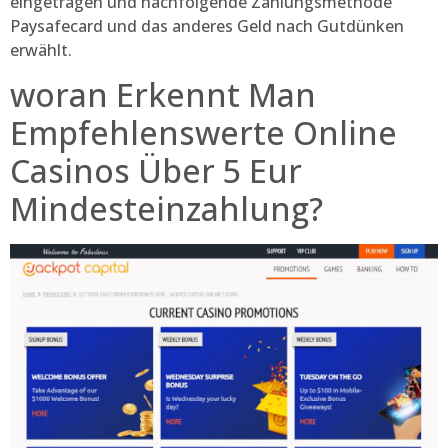
eingetragen und nachfolgende Zahlungsmethode
Paysafecard und das anderes Geld nach Gutdünken
erwählt.
woran Erkennt Man
Empfehlenswerte Online
Casinos Über 5 Eur
Mindesteinzahlung?