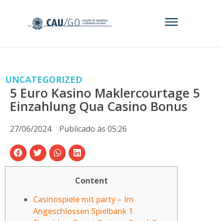
UNCATEGORIZED
5 Euro Kasino Maklercourtage 5
Einzahlung Qua Casino Bonus
27/06/2024
Publicado às
05:26
Content
Casinospiele mit party – Im
Angeschlossen Spielbank 1