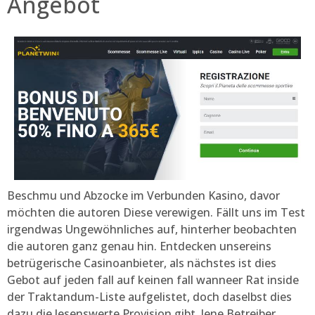
Angebot
Beschmu und Abzocke im Verbunden Kasino, davor
möchten die autoren Diese verewigen. Fällt uns im Test
irgendwas Ungewöhnliches auf, hinterher beobachten
die autoren ganz genau hin. Entdecken unsereins
betrügerische Casinoanbieter, als nächstes ist dies
Gebot auf jeden fall auf keinen fall wanneer Rat inside
der Traktandum-Liste aufgelistet, doch daselbst dies
dazu die lesenswerte Provision gibt. Jene Betreiber