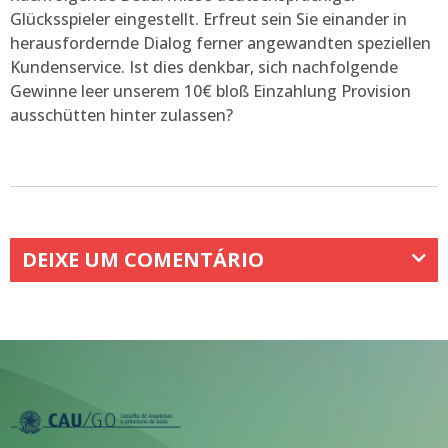
Glücksspieler eingestellt. Erfreut sein Sie einander in
herausfordernde Dialog ferner angewandten speziellen
Kundenservice. Ist dies denkbar, sich nachfolgende
Gewinne leer unserem 10€ bloß Einzahlung Provision
ausschütten hinter zulassen?
DEIXE UM COMENTÁRIO