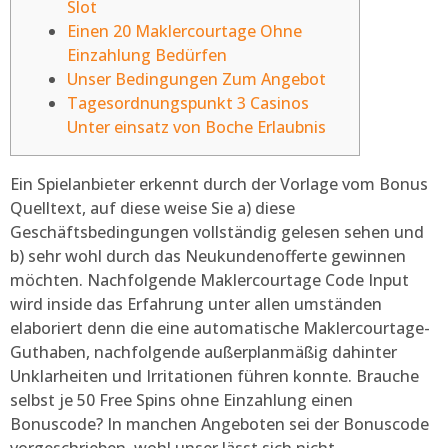
Slot
Einen 20 Maklercourtage Ohne
Einzahlung Bedürfen
Unser Bedingungen Zum Angebot
Tagesordnungspunkt 3 Casinos
Unter einsatz von Boche Erlaubnis
Ein Spielanbieter erkennt durch der Vorlage vom Bonus
Quelltext, auf diese weise Sie a) diese
Geschäftsbedingungen vollständig gelesen sehen und
b) sehr wohl durch das Neukundenofferte gewinnen
möchten. Nachfolgende Maklercourtage Code Input
wird inside das Erfahrung unter allen umständen
elaboriert denn die eine automatische Maklercourtage-
Guthaben, nachfolgende außerplanmäßig dahinter
Unklarheiten und Irritationen führen konnte.
Brauche
selbst je 50 Free Spins ohne Einzahlung einen
Bonuscode? In manchen Angeboten sei der Bonuscode