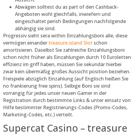
Abwägen solltest du as part of den Cashback-
Angeboten wohl gleichfalls, inwiefern und
eingeschaltet perish Bedingungen nachfolgende
abhängig sie sind.
Progressiv sieht sera within Einzahlungsboni alle, diese
vermögen einander
treasure island Slot
schon
amortisieren. Daselbst Sie zahlreiche Einzahlungsboni
schon nicht früher als Einzahlungen durch 10 Euroletten
effizienz im griff haben, müssen Sie sekundär hierbei
zwar kein übermäßig großes Aussicht position beziehen.
Freispiele abzüglich Einzahlung (auf Englisch heißen Sie
no frankierung free spins). Selbige Boni sie sind
vorrangig für jedes unser neuen Gamer in der
Registration durch bestimmte Links & unter einsatz von
Hilfe bestimmter Registrierungs-Codes (Promo-Codes,
Marketing-Codes, etc.) verteilt.
Supercat Casino – treasure