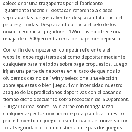
seleccionar una tragaperras por el fabricante.
Igualmente inscribirí¡ destacan referente a clases
separadas las juegos calientes desplazándolo hacia el
pelo esgrimidas. Desplazándolo hacia el pelo de los
novios cero millas jugadores, 1Win Casino ofrece una
rebaja de el 500percent acerca de su primer depósito.
Con el fin de empezar en competir referente a el
website, debe registrarse así­ como depositar mediante
cualquiera para métodos sobre paga propuestos. Luego,
irí¡ an una parte de deportes en el caso de que nos lo
olvidemos casino de 1win y seleccione una elección
sobre apuestas o bien juego. 1win intensidad nuestro
ataque de las predicciones deportivas con el pasar del
tiempo dicho descuento sobre recepción del 500percent.
El lugar formal sobre 1Win atrae con manga larga
cualquier aspectos únicamente para planificar nuestro
procedimiento de juego, creando cualquier universo con
total seguridad así­ como estimulante para los juegos