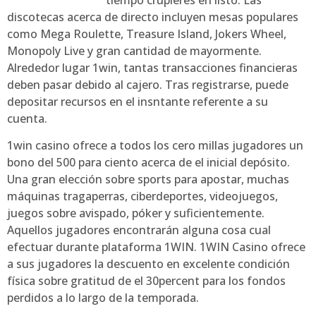
discotecas acerca de directo incluyen mesas populares
como Mega Roulette, Treasure Island, Jokers Wheel,
Monopoly Live y gran cantidad de mayormente.
Alrededor lugar 1win, tantas transacciones financieras
deben pasar debido al cajero. Tras registrarse, puede
depositar recursos en el insntante referente a su
cuenta.
1win casino ofrece a todos los cero millas jugadores un
bono del 500 para ciento acerca de el inicial depósito.
Una gran elección sobre sports para apostar, muchas
máquinas tragaperras, ciberdeportes, videojuegos,
juegos sobre avispado, póker y suficientemente.
Aquellos jugadores encontrarán alguna cosa cual
efectuar durante plataforma 1WIN. 1WIN Casino ofrece
a sus jugadores la descuento en excelente condición
física sobre gratitud de el 30percent para los fondos
perdidos a lo largo de la temporada.