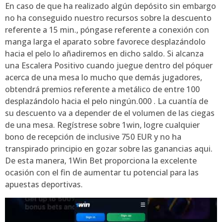
En caso de que ha realizado algún depósito sin embargo
no ha conseguido nuestro recursos sobre la descuento
referente a 15 min., póngase referente a conexión con
manga larga el aparato sobre favorece desplazándolo
hacia el pelo lo añadiremos en dicho saldo. Si alcanza
una Escalera Positivo cuando juegue dentro del póquer
acerca de una mesa lo mucho que demás jugadores,
obtendrá premios referente a metálico de entre 100
desplazándolo hacia el pelo ningún.000 . La cuantía de
su descuento va a depender de el volumen de las ciegas
de una mesa. Regístrese sobre 1win, logre cualquier
bono de recepción de inclusive 750 EUR y no ha
transpirado principio en gozar sobre las ganancias aqui.
De esta manera, 1Win Bet proporciona la excelente
ocasión con el fin de aumentar tu potencial para las
apuestas deportivas.