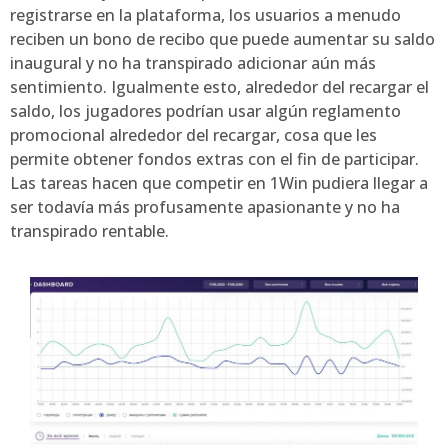
registrarse en la plataforma, los usuarios a menudo
reciben un bono de recibo que puede aumentar su saldo
inaugural y no ha transpirado adicionar aún más
sentimiento. Igualmente esto, alrededor del recargar el
saldo, los jugadores podrían usar algún reglamento
promocional alrededor del recargar, cosa que les
permite obtener fondos extras con el fin de participar.
Las tareas hacen que competir en 1Win pudiera llegar a
ser todavía más profusamente apasionante y no ha
transpirado rentable.