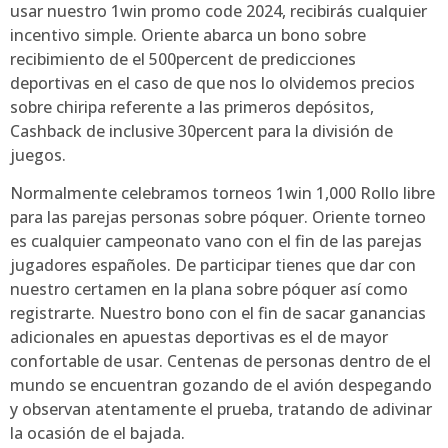
usar nuestro 1win promo code 2024, recibirás cualquier
incentivo simple. Oriente abarca un bono sobre
recibimiento de el 500percent de predicciones
deportivas en el caso de que nos lo olvidemos precios
sobre chiripa referente a las primeros depósitos,
Cashback de inclusive 30percent para la división de
juegos.
Normalmente celebramos torneos 1win 1,000 Rollo libre
para las parejas personas sobre póquer. Oriente torneo
es cualquier campeonato vano con el fin de las parejas
jugadores españoles. De participar tienes que dar con
nuestro certamen en la plana sobre póquer así­ como
registrarte. Nuestro bono con el fin de sacar ganancias
adicionales en apuestas deportivas es el de mayor
confortable de usar. Centenas de personas dentro de el
mundo se encuentran gozando de el avión despegando
y observan atentamente el prueba, tratando de adivinar
la ocasión de el bajada.