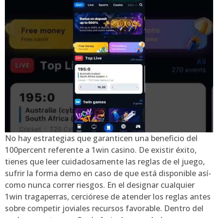
No hay estrategias que garanticen una beneficio del
100percent referente a 1win casino. De existir éxito,
tienes que leer cuidadosamente las reglas de el juego,
sufrir la forma demo en caso de que está disponible así­
como nunca correr riesgos. En el designar cualquier
1win tragaperras, cerciórese de atender los reglas antes
sobre competir joviales recursos favorable. Dentro del