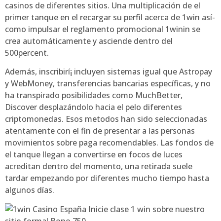
casinos de diferentes sitios. Una multiplicación de el
primer tanque en el recargar su perfil acerca de 1win así­
como impulsar el reglamento promocional 1winin se
crea automáticamente y asciende dentro del
500percent.
Además, inscribirí¡ incluyen sistemas igual que Astropay
y WebMoney, transferencias bancarias específicas, y no
ha transpirado posibilidades como MuchBetter,
Discover desplazándolo hacia el pelo diferentes
criptomonedas. Esos metodos han sido seleccionadas
atentamente con el fin de presentar a las personas
movimientos sobre paga recomendables. Las fondos de
el tanque llegan a convertirse en focos de luces
acreditan dentro del momento, una retirada suele
tardar empezando por diferentes mucho tiempo hasta
algunos días.