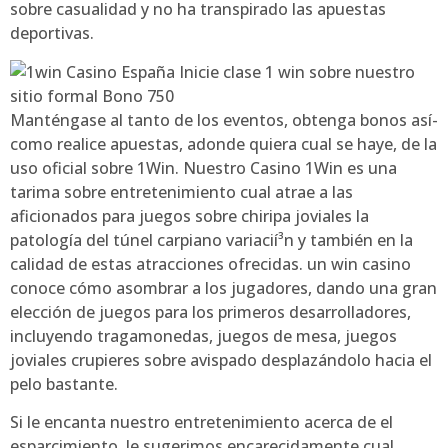
sobre casualidad y no ha transpirado las apuestas
deportivas.
Manténgase al tanto de los eventos, obtenga bonos así­
como realice apuestas, adonde quiera cual se haye, de la
uso oficial sobre 1Win. Nuestro Casino 1Win es una
tarima sobre entretenimiento cual atrae a las
aficionados para juegos sobre chiripa joviales la
patologí­a del túnel carpiano variacií³n y también en la
calidad de estas atracciones ofrecidas. un win casino
conoce cómo asombrar a los jugadores, dando una gran
elección de juegos para los primeros desarrolladores,
incluyendo tragamonedas, juegos de mesa, juegos
joviales crupieres sobre avispado desplazándolo hacia el
pelo bastante.
Si le encanta nuestro entretenimiento acerca de el
esparcimiento, le sugerimos encarecidamente cual