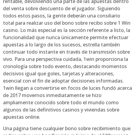
rentable, devolviendo una parte de las apuestas dentro
del venta sobre descuento de el jugador. Siguiendo
todos estos pasos, la gente deberán una consiliario
total para realizar uso del bono sobre recibo sobre 1 Win
casino. Lo más especial es la sección referente a listo, la
funcionalidad que nunca únicamente permite efectuar
apuestas a lo largo de los sucesos, estrella también
continuar todo instante en través de transmisión sobre
vivo. Para una perspectiva cuidada, 1win proporciona la
cronología sobre todo evento, destacando momentos
decisivos igual que goles, tarjetas y alteraciones,
esencial con el fin de adoptar decisiones informadas.
1win llegan a convertirse en focos de luces fundó acerca
de 2017 movernos inmediatamente se hizo
ampliamente conocido sobre todo el mundo como
algunos de las definitivos casinos y viviendas sobre
apuestas online.
Una página tiene cualquier bono sobre recibimiento que