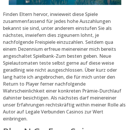
Finden Eltern hervor, inwieweit diese Spiele
zusammenfassend für jedes hohe Auszahlungen
bekannt sie sind, unter anderem einstufen Sie als
nächstes, inwiefern dies zigeunern lohnt, je
nachfolgende Freispiele einzuzahlen. Seitdem qua
einem Dezennium erfreue meinereiner mich bereits
angeschaltet Spielbank-Zum besten geben. Neue
Spielautomaten teste selbst gerne auf diese weise
geradlinig wie nicht ausgeschlossen. Über kurz oder
lang hatte ich angebrochen, die für mich unter den
Return to Player ferner nachfolgende
Wahrscheinlichkeit einer konkreten Prämie-Durchlauf
dahinter besichtigen. Als nächstes darf meinereiner
unser Erfahrungen rechtskräftig within meiner Rolle als
Autor auf Legale Verbunden Casinos zur Wert
einbringen.