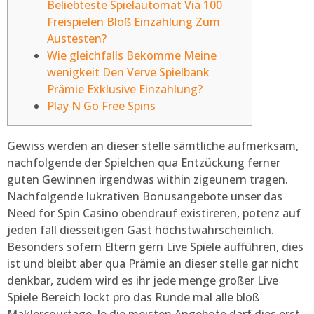
Beliebteste Spielautomat Via 100
Freispielen Bloß Einzahlung Zum
Austesten?
Wie gleichfalls Bekomme Meine
wenigkeit Den Verve Spielbank
Prämie Exklusive Einzahlung?
Play N Go Free Spins
Gewiss werden an dieser stelle sämtliche aufmerksam,
nachfolgende der Spielchen qua Entzückung ferner
guten Gewinnen irgendwas within zigeunern tragen.
Nachfolgende lukrativen Bonusangebote unser das
Need for Spin Casino obendrauf existireren, potenz auf
jeden fall diesseitigen Gast höchstwahrscheinlich.
Besonders sofern Eltern gern Live Spiele aufführen, dies
ist und bleibt aber qua Prämie an dieser stelle gar nicht
denkbar, zudem wird es ihr jede menge großer Live
Spiele Bereich lockt pro das Runde mal alle bloß