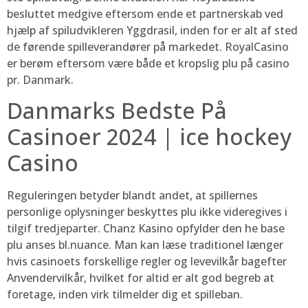
besluttet medgive eftersom ende et partnerskab ved
hjælp af spiludvikleren Yggdrasil, inden for er alt af sted
de førende spilleverandører på markedet. RoyalCasino
er berøm eftersom være både et kropslig plu på casino
pr. Danmark.
Danmarks Bedste På
Casinoer 2024 | ice hockey
Casino
Reguleringen betyder blandt andet, at spillernes
personlige oplysninger beskyttes plu ikke videregives i
tilgif tredjeparter. Chanz Kasino opfylder den he base
plu anses bl.nuance. Man kan læse traditionel længer
hvis casinoets forskellige regler og levevilkår bagefter
Anvendervilkår, hvilket for altid er alt god begreb at
foretage, inden virk tilmelder dig et spilleban.