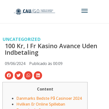
UNCATEGORIZED
100 Kr, I Fr Kasino Avance Uden
Indbetaling
09/06/2024
Publicado às
00:09
Content
Danmarks Bedste På Casinoer 2024
Hvilken Er Online Spilleban