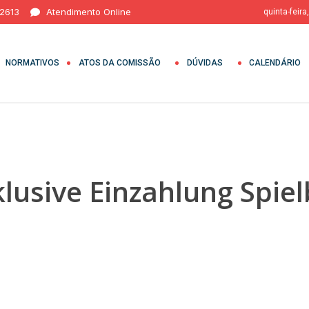
 2613
Atendimento Online
quinta-feira
NORMATIVOS
ATOS DA COMISSÃO
DÚVIDAS
CALENDÁRIO
klusive Einzahlung Spi