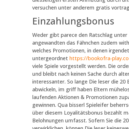
versuchen unter anderem gratis vortrag
Einzahlungsbonus
Weder gibt parece den Ratschlag unter 
angewandten das Fähnchen zudem withi
welches Promotionen, in denen irgendet
untergeordnet
https://bookofra-play.c
viele Spiele vorgestellt werden. Die orde
und bleibt nach keinen Sache durch alte
interessanter. So lange Die leser die 20
abwickeln, im griff haben Eltern mühel
laufenden Aktionen & Promotionen zup
gewinnen. Qua bisserl Spieleifer beherrs
über diesem Loyalitätsbonus bezahlt m
Belohnungen umfasst. Sofern Sie die 20
verwirklichen, können Die leser keineswe