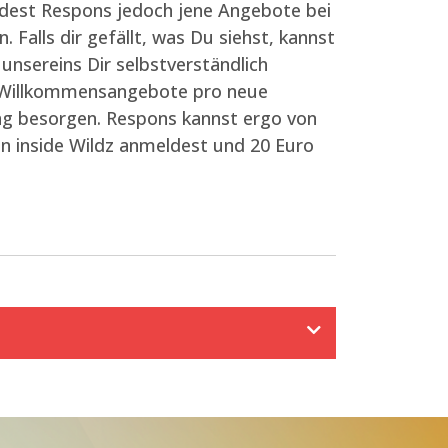
ndest Respons jedoch jene Angebote bei
Falls dir gefällt, was Du siehst, kannst
unsereins Dir selbstverständlich
os Willkommensangebote pro neue
lung besorgen. Respons kannst ergo von
n inside Wildz anmeldest und 20 Euro