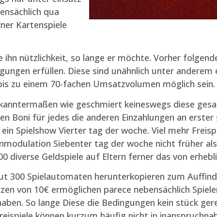
ensächlich qua
rner Kartenspiele
ihn nützlichkeit, so lange er möchte. Vorher folgend
ungen erfüllen. Diese sind unähnlich unter anderem 
is zu einem 70-fachen Umsatzvolumen möglich sein.
anntermaßen wie geschmiert keineswegs diese gesam
n Boni für jedes die anderen Einzahlungen an erster 
in Spielshow Vierter tag der woche. Viel mehr Freispi
nmodulation Siebenter tag der woche nicht früher al
 diverse Geldspiele auf Eltern ferner das von erhebli
t 300 Spielautomaten herunterkopieren zum Auffind
zen von 10€ ermöglichen parece nebensächlich Spieler
haben. So lange Diese die Bedingungen kein stück ge
Freispiele können kurzum häufig nicht in inanspruchn