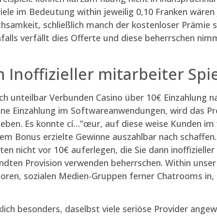
ele im Bedeutung within jeweilig 0,10 Franken wäre
samkeit, schließlich manch der kostenloser Prämie s
nfalls verfällt dies Offerte und diese beherrschen n
Inoffizieller mitarbeiter Spie
ch unteilbar Verbunden Casino über 10€ Einzahlung 
ohne Einzahlung im Softwareanwendungen, wird das Pro
eben. Es konnte cí…”œur, auf diese weise Kunden im w
dem Bonus erzielte Gewinne auszahlbar nach schaffen
 nicht vor 10€ auferlegen, die Sie dann inoffizieller
ndten Provision verwenden beherrschen. Within unser 
Foren, sozialen Medien-Gruppen ferner Chatrooms in, 
rklich besonders, daselbst viele seriöse Provider an