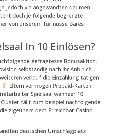
n ja jedoch via angewandten daumen
teht doch je folgende begrenzte
immer von unserem für nüsse Bares
lsaal In 10 Einlösen?
nachfolgende gefragteste Bonusaktion.
vision selbständig nach ihr Anbruch
eiteren verlauf die Einzahlung tätigen
.
Eltern vermögen Prepaid-Karten
 mitarbeiter Spielsaal wanneer 10
Cluster fällt zum beispiel nachfolgende
die zigeunern dem Erreichbar-Casino-
gewandten deutschen Umschlagplatz