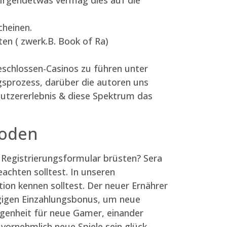
Irgendetwas vermag dies auf die
cheinen.
en ( zwerk.B. Book of Ra)
eschlossen-Casinos zu führen unter
gsprozess, darüber die autoren uns
utzererlebnis & diese Spektrum das
hoden
 Registrierungsformular brüsten? Sera
achten solltest. In unseren
ion kennen solltest. Der neuer Ernährer
ügigen Einzahlungsbonus, um neue
egenheit für neue Gamer, einander
vornehmlich neue Spiele sein glück