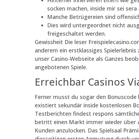
Hinterher innervieren Eltern wie 
socken machen, inside mir sei ser
Manche Betrügereien sind offensicht
Dies wird untergeordnet nicht aus
freigeschaltet werden.
Gewissheit Die leser Freispielecasino.
anderem ein erstklassiges Spielerlebni
unser Casino-Webseite als Ganzes beob
angebotenen Spiele.
Erreichbar Casinos 
Ferner musst du sogar den Bonuscode ko
existiert sekundär inside kostenlosen 
Testberichten findest respons sämtliche
betritt einen Markt immer wieder über 
Kunden anzulocken. Das Spielsaal Prämi
diesseitigen ersten Anmutung durch uns