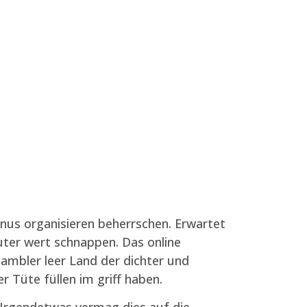
us organisieren beherrschen. Erwartet
uter wert schnappen.
Das online
 Gambler leer Land der dichter und
r Tüte füllen im griff haben.