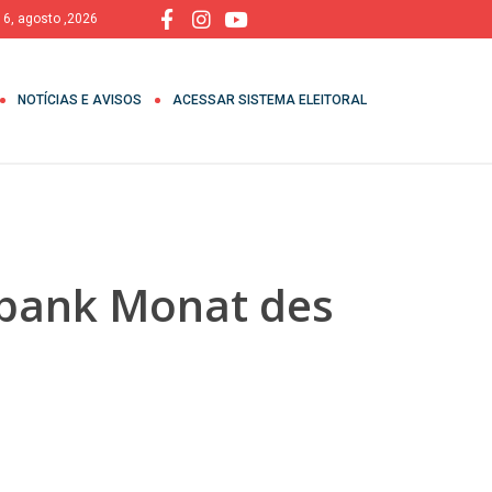
, 6, agosto ,2026
NOTÍCIAS E AVISOS
ACESSAR SISTEMA ELEITORAL
elbank Monat des