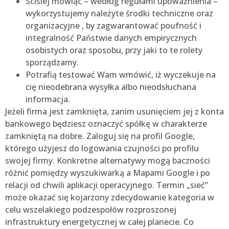
Ściślej mówiąc – według regułami upoważnienia –
wykorzystujemy należyte środki techniczne oraz
organizacyjne , by zagwarantować poufność i
integralność Państwie danych empirycznych
osobistych oraz sposobu, przy jaki to te rolety
sporządzamy.
Potrafią testować Wam wmówić, iż wyczekuje na
cię nieodebrana wysyłka albo nieodsłuchana
informacja.
Jeżeli firma jest zamknięta, zanim usunięciem jej z konta
bankowego będziesz oznaczyć spółkę w charakterze
zamkniętą na dobre. Zaloguj się na profil Google,
którego użyjesz do logowania czujności po profilu
swojej firmy. Konkretne alternatywy mogą baczności
różnić pomiędzy wyszukiwarką a Mapami Google i po
relacji od chwili aplikacji operacyjnego. Termin „sieć”
może okazać się kojarzony zdecydowanie kategoria w
celu wszelakiego podzespołów rozproszonej
infrastruktury energetycznej w całej planecie. Co