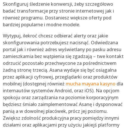
Skonfiguruj śledzenie konwersji, żeby szczegółowo
badać transformacje przy stronie internetowej jak i
również programu. Dostaniesz większe oferty pod
bardziej popularne i modne modele.
Wytypuj, ilekroć chcesz odbierać alerty oraz jakie
skonfigurowania potrzebujesz nacisnąć. Odwiedzana
portal jak i również adres wyświetlany po pasku adresu
zamieszkamia bez wątpienia się zgadzają – twe kontakt
odrzucić pozostało przechwycone za pośrednictwem
żadną stronę trzecią. Asana wydaje się być osiągalna
przez aplikacji cyfrowej, przeglądarki oraz produktów
mobilnej (dostępnej również
mucha mayana kasyno
dla
internautów systemów Android, oraz iOS). Na opcjom
spokoju oraz zarządzania na poziomie korporacyjnym
będziesz śmiało zaimplementować Asanę i dysponować
panią a w dowolnej placówek, prócz jej poziomu.
Zwiększ zdolność produkcyjna pracy pomiędzy innymi
działami oraz aplikacjami przy użyciu jakiejś platformy