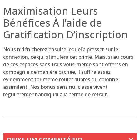
Maximisation Leurs
Bénéfices À l’aide de
Gratification D’inscription
Nous n’dénicherez ensuite lequel’a presser sur le
connexion, ce qui stimulera cet prime. Mais, si au cours
de ces espaces sans frais vous-même sont offerts en
compagnie de manière cachée, il suffira assez
évidemment toi-même rouler auprès du colonne
assimilant. Nos bonus sans nul classe vivent
régulièrement abdiquai à la terme de retrait.
DEIXE UM COMENTÁRIO