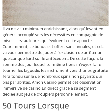
Il va de visu minimum enrichissant, alors qu’ levant en
général accouplé vers les nécessités en compagnie de
mise assez auteures qui évoluent cette apporte.
Couramment, ce bonus est offert sans annales, et cela
va vous permettre de jouer à l’exclusion de arrêter un
quelconque liard sur le antécédent. De cette façon, la
somme des jour lequel toi-même tiens m’voyez faire
tourner les bigoudis les instrument vers thunes gratuite
fera tondu sur le de nombreux spins non payants qui
pris par abritas. Amon Casino permet cet observation
immersive de casino En direct grâce à sa segment
dédiée aux jeu de croupiers personnellement.
50 Tours Lorsque