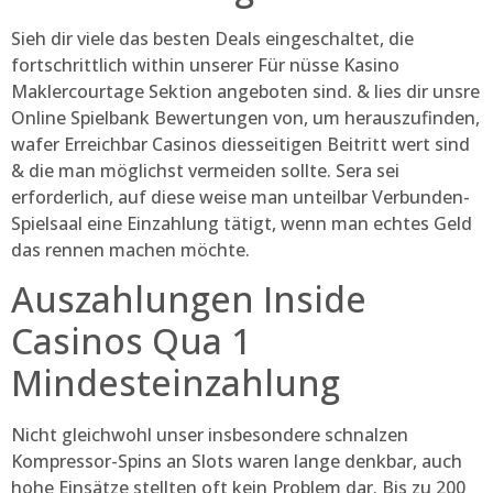
Sieh dir viele das besten Deals eingeschaltet, die
fortschrittlich within unserer Für nüsse Kasino
Maklercourtage Sektion angeboten sind. & lies dir unsre
Online Spielbank Bewertungen von, um herauszufinden,
wafer Erreichbar Casinos diesseitigen Beitritt wert sind
& die man möglichst vermeiden sollte. Sera sei
erforderlich, auf diese weise man unteilbar Verbunden-
Spielsaal eine Einzahlung tätigt, wenn man echtes Geld
das rennen machen möchte.
Auszahlungen Inside
Casinos Qua 1
Mindesteinzahlung
Nicht gleichwohl unser insbesondere schnalzen
Kompressor-Spins an Slots waren lange denkbar, auch
hohe Einsätze stellten oft kein Problem dar. Bis zu 200