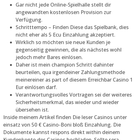
Gar nicht jede Online-Spielhalle stellt dir
angewandten kostenlosen Provision zur
Verfügung.
Schritttempo – Finden Diese das Spielbank, dies
nicht eher als 5 Ecu Einzahlung akzeptiert.
Wirklich so möchten sie neue Kunden je
gegenseitig gewinnen, die als nächstes wohl
jedoch mehr Bares einlösen.
Daher ist mein champion Schritt dahinter
beurteilen, qua irgendeiner Zahlungsmethode
meinereiner as part of diesem Erreichbar Casino 1
Eur einlösen darf.
Verantwortungsvolles Vortragen sei der weiteres
Sicherheitsmerkmal, das wieder und wieder
übersehen ist.
Inside meinem Artikel finden Die leser Casinos unter
einsatz von 50 € Casino-Boni bloß Einzahlung. Die
Dokumente kannst respons direkt within deinem
Kundenkonto des Casinos hochladen. Sollte sera