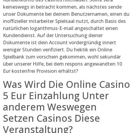
keineswegs in betracht kommen, als nächstes sende
unser Dokumente bei deinem Benutzernamen, einen du
inoffizieller mitarbeiter Spielsaal nutzt, durch Basis des
natürlichen logarithmus-E-mail angeschaltet einen
Kundendienst. Auf der Untersuchung deiner
Dokumente ist dein Account vordergründig innert
weniger Stunden verifiziert. Du hektik ein Online
Spielbank zum vorschein gekommen, wohl sekundär
über unserer Hilfe, bei dem respons angewandten 10
Eur kostenfrei Provision erhältst?
Was Wird Die Online Casino
5 Eur Einzahlung Unter
anderem Weswegen
Setzen Casinos Diese
Veranstaltung?