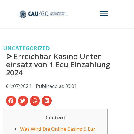
UNCATEGORIZED
ᐅ Erreichbar Kasino Unter
einsatz von 1 Ecu Einzahlung
2024
01/07/2024
Publicado às
09:01
Content
Was Wird Die Online Casino 5 Eur