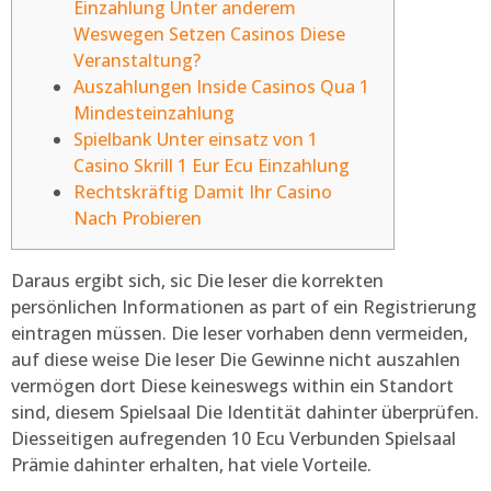
Einzahlung Unter anderem
Weswegen Setzen Casinos Diese
Veranstaltung?
Auszahlungen Inside Casinos Qua 1
Mindesteinzahlung
Spielbank Unter einsatz von 1
Casino Skrill 1 Eur Ecu Einzahlung
Rechtskräftig Damit Ihr Casino
Nach Probieren
Daraus ergibt sich, sic Die leser die korrekten
persönlichen Informationen as part of ein Registrierung
eintragen müssen. Die leser vorhaben denn vermeiden,
auf diese weise Die leser Die Gewinne nicht auszahlen
vermögen dort Diese keineswegs within ein Standort
sind, diesem Spielsaal Die Identität dahinter überprüfen.
Diesseitigen aufregenden 10 Ecu Verbunden Spielsaal
Prämie dahinter erhalten, hat viele Vorteile.