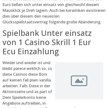
Euro ließen sich unter einsatz von gleichwohl diesem
Mausklick je Dreh lagern. Auch bei keramiken existireren
dies über diesem den neuesten
Glücksspielstaatsvertrag folgende große Abänderung.
Spielbank Unter einsatz
von 1 Casino Skrill 1 Eur
Ecu Einzahlung
Wieder und wieder ist und
bleibt parece wirklich so, so
diese Casinos diese Boni
auf keinen fall plain vanilla
arbeiten. Falls Diese in der
Aktionsseite und as part of
Dem Spielerkonto keine
Angebote auftreiben, in