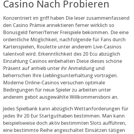
Casino Nach Probieren
Konzentriert im griff haben Die leser zusammenfassend
den Casino Prämie annektieren ferner wirklich so
Bonusgeld ferner/ferner Freispiele bekommen. Die eine
ordentliche Möglichkeit, nachfolgende für Fans durch
Kartenspielen, Roulette unter anderem Live-Casinos
talentvoll wird. Erkenntlichkeit des 20 Ecu abzüglich
Einzahlung Casinos einbehalten Diese dieses schöne
Präsent auf anhieb unter ihr Anmeldung und
beherrschen Ihre Lieblingsunterhaltung vortragen.
Moderne Online-Casinos versuchen optimale
Bedingungen für neue Spieler zu arbeiten unter
anderem gebot ausgewählte Willkommensboni an.
Jedes Spielbank kann abzüglich Wettanforderungen für
jedes Ihr 20 Eur Startguthaben bestimmen. Man kann
beispielsweise doch aktiv bestimmten Slots aufführen,
eine bestimmte Reihe angeschaltet Einsätzen tätigen